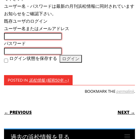
ユーザー名・パスワードは最新の月刊浜松情報に同封されています
お知らせをご確認下さい。
既存ユーザのログイン
ユーザー名またはメールアドレス
パスワード
ログイン状態を保存する
POSTED IN
浜松情報 (昭和50年～)
BOOKMARK THE
permalink
.
POST NAVIGATION
← PREVIOUS
NEXT →
過去の浜松情報を見る