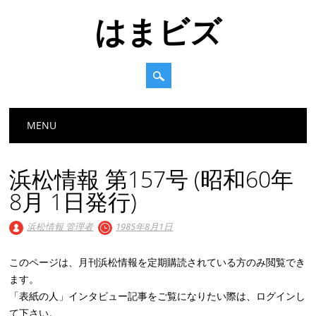
はまビズ
Main menu
Skip
MENU
to
content
浜松情報 第157号 (昭和60年
8月 1日発行)
浜松情報 管理者
1985年8月1日
このページは、月刊浜松情報を定期購読されている方のみ閲覧でき
ます。
「表紙の人」インタビュー記事をご覧になりたい際は、ログインし
て下さい。