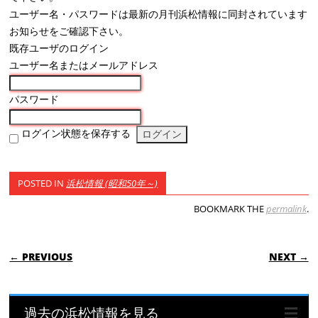
ユーザー名・パスワードは最新の月刊浜松情報に同封されています
お知らせをご確認下さい。
既存ユーザのログイン
ユーザー名またはメールアドレス
パスワード
ログイン状態を保存する
POSTED IN
浜松情報 (昭和50年～)
BOOKMARK THE
permalink
.
POST NAVIGATION
← PREVIOUS
NEXT →
過去の浜松情報を見る