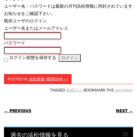
ユーザー名・パスワードは最新の月刊浜松情報に同封されています
お知らせをご確認下さい。
既存ユーザのログイン
ユーザー名またはメールアドレス
パスワード
ログイン状態を保存する
POSTED IN
浜松情報 (昭和50年～)
TAGGED
表紙の人
. BOOKMARK THE
permalink
.
POST NAVIGATION
← PREVIOUS
NEXT →
過去の浜松情報を見る