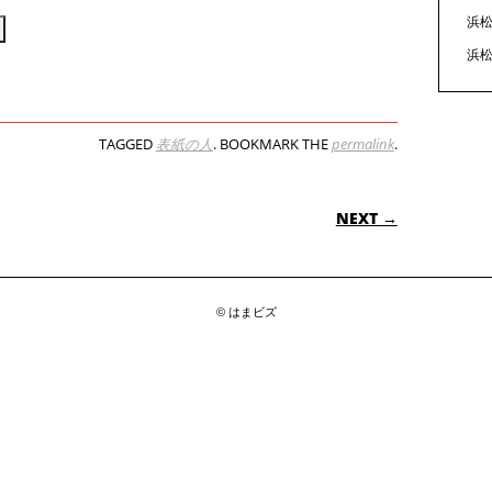
見
浜松
る
浜松
TAGGED
表紙の人
. BOOKMARK THE
permalink
.
ON
NEXT →
© はまビズ