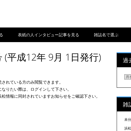
る
表紙の人インタビュー記事を見る
雑誌名で選ぶ
 (平成12年 9月 1日発行)
過
過
読されている方のみ閲覧できます。
去
になりたい際は、ログインして下さい。
の
浜松情報に同封されていますお知らせをご確認下さい。
浜
雑
松
情
報
未
を
浜松