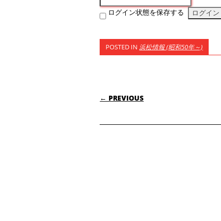
ログイン状態を保存する
POSTED IN
浜松情報 (昭和50年～)
POST NAVIGATI
← PREVIOUS