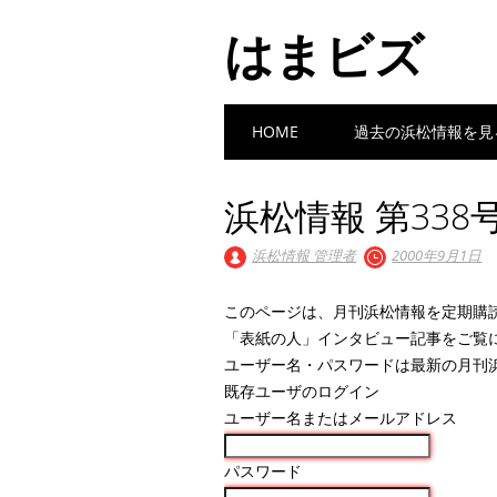
はまビズ
Main menu
Skip
HOME
過去の浜松情報を見
to
content
浜松情報 第338号
浜松情報 管理者
2000年9月1日
このページは、月刊浜松情報を定期購
「表紙の人」インタビュー記事をご覧
ユーザー名・パスワードは最新の月刊
既存ユーザのログイン
ユーザー名またはメールアドレス
パスワード