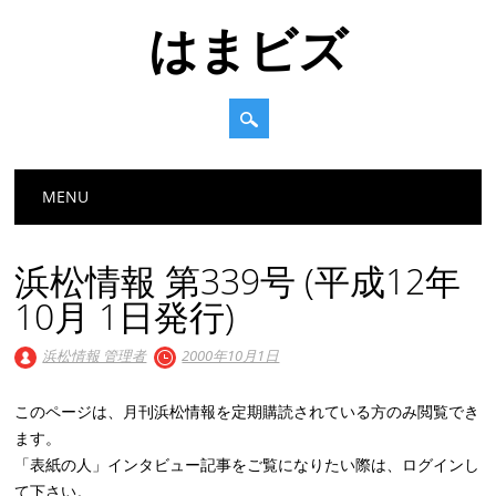
はまビズ
Main menu
Skip
MENU
to
content
浜松情報 第339号 (平成12年
10月 1日発行)
浜松情報 管理者
2000年10月1日
このページは、月刊浜松情報を定期購読されている方のみ閲覧でき
ます。
「表紙の人」インタビュー記事をご覧になりたい際は、ログインし
て下さい。