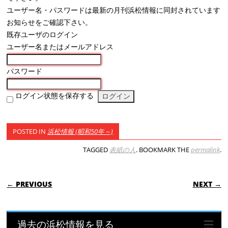
ユーザー名・パスワードは最新の月刊浜松情報に同封されています
お知らせをご確認下さい。
既存ユーザのログイン
ユーザー名またはメールアドレス
パスワード
ログイン状態を保存する
POSTED IN
浜松情報 (昭和50年～)
TAGGED
表紙の人
. BOOKMARK THE
permalink
.
POST NAVIGATION
← PREVIOUS
NEXT →
過去の浜松情報を見る