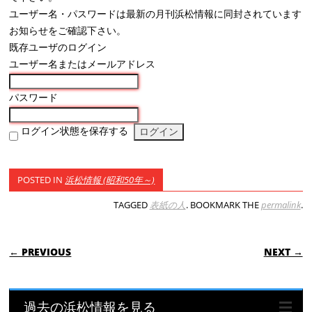
ユーザー名・パスワードは最新の月刊浜松情報に同封されています
お知らせをご確認下さい。
既存ユーザのログイン
ユーザー名またはメールアドレス
パスワード
ログイン状態を保存する
POSTED IN
浜松情報 (昭和50年～)
TAGGED
表紙の人
. BOOKMARK THE
permalink
.
POST NAVIGATION
← PREVIOUS
NEXT →
過去の浜松情報を見る