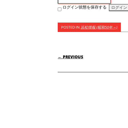
ログイン状態を保存する
POSTED IN
浜松情報 (昭和50年～)
POST NAVIGATI
← PREVIOUS