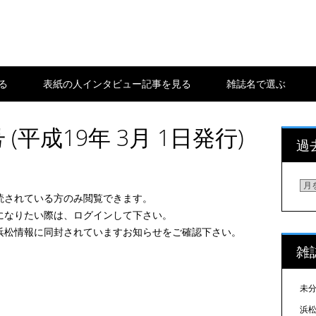
る
表紙の人インタビュー記事を見る
雑誌名で選ぶ
 (平成19年 3月 1日発行)
過
過
読されている方のみ閲覧できます。
去
になりたい際は、ログインして下さい。
の
浜松情報に同封されていますお知らせをご確認下さい。
浜
雑
松
情
報
未
を
浜松