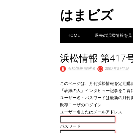
はまビズ
Main menu
Skip
HOME
過去の浜松情報を見
to
content
浜松情報 第417号
浜松情報 管理者
2007年3月1日
このページは、月刊浜松情報を定期購
「表紙の人」インタビュー記事をご覧
ユーザー名・パスワードは最新の月刊
既存ユーザのログイン
ユーザー名またはメールアドレス
パスワード