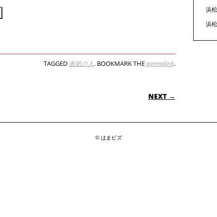
見
浜松
る
浜松
TAGGED
表紙の人
. BOOKMARK THE
permalink
.
ON
NEXT →
© はまビズ