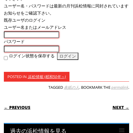
ユーザー名・パスワードは最新の月刊浜松情報に同封されています
お知らせをご確認下さい。
既存ユーザのログイン
ユーザー名またはメールアドレス
パスワード
ログイン状態を保存する
POSTED IN
浜松情報 (昭和50年～)
TAGGED
表紙の人
. BOOKMARK THE
permalink
.
POST NAVIGATION
← PREVIOUS
NEXT →
過去の浜松情報を見る