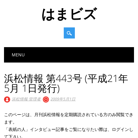
はまビズ
Main menu
Skip
MENU
to
content
浜松情報 第443号 (平成21年
5月 1日発行)
浜松情報 管理者
2009年5月1日
このページは、月刊浜松情報を定期購読されている方のみ閲覧でき
ます。
「表紙の人」インタビュー記事をご覧になりたい際は、ログインし
て下さい。