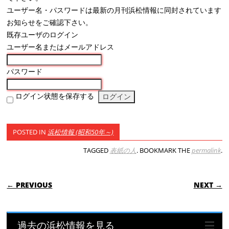
ユーザー名・パスワードは最新の月刊浜松情報に同封されています
お知らせをご確認下さい。
既存ユーザのログイン
ユーザー名またはメールアドレス
パスワード
ログイン状態を保存する
POSTED IN
浜松情報 (昭和50年～)
TAGGED
表紙の人
. BOOKMARK THE
permalink
.
POST NAVIGATION
← PREVIOUS
NEXT →
過去の浜松情報を見る