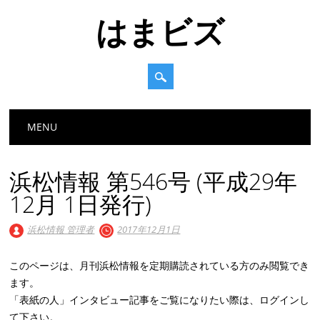
はまビズ
Main menu
Skip
MENU
to
content
浜松情報 第546号 (平成29年
12月 1日発行)
浜松情報 管理者
2017年12月1日
このページは、月刊浜松情報を定期購読されている方のみ閲覧でき
ます。
「表紙の人」インタビュー記事をご覧になりたい際は、ログインし
て下さい。