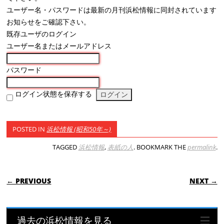
ユーザー名・パスワードは最新の月刊浜松情報に同封されています
お知らせをご確認下さい。
既存ユーザのログイン
ユーザー名またはメールアドレス
パスワード
ログイン状態を保存する
POSTED IN
浜松情報 (昭和50年～)
TAGGED
浜松情報
,
表紙の人
. BOOKMARK THE
permalink
.
POST NAVIGATION
← PREVIOUS
NEXT →
過去の浜松情報を見る