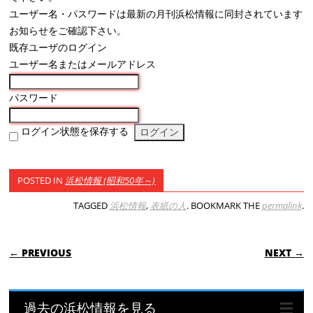
ユーザー名・パスワードは最新の月刊浜松情報に同封されています
お知らせをご確認下さい。
既存ユーザのログイン
ユーザー名またはメールアドレス
パスワード
ログイン状態を保存する
POSTED IN
浜松情報 (昭和50年～)
TAGGED
浜松情報
,
表紙の人
. BOOKMARK THE
permalink
.
POST NAVIGATION
← PREVIOUS
NEXT →
過去の浜松情報を見る