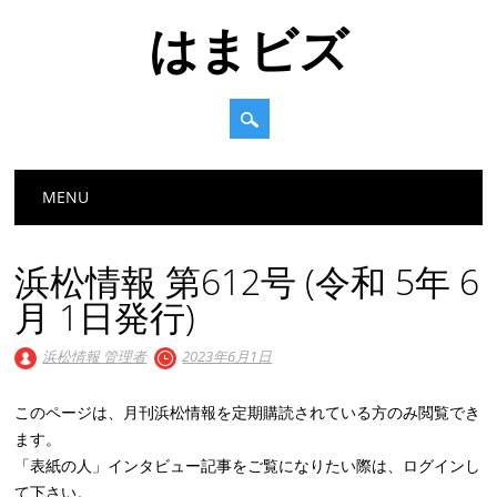
はまビズ
Main menu
Skip
MENU
to
content
浜松情報 第612号 (令和 5年 6
月 1日発行)
浜松情報 管理者
2023年6月1日
このページは、月刊浜松情報を定期購読されている方のみ閲覧でき
ます。
「表紙の人」インタビュー記事をご覧になりたい際は、ログインし
て下さい。