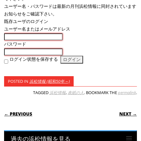
ユーザー名・パスワードは最新の月刊浜松情報に同封されています
お知らせをご確認下さい。
既存ユーザのログイン
ユーザー名またはメールアドレス
パスワード
ログイン状態を保存する
POSTED IN
浜松情報 (昭和50年～)
TAGGED
浜松情報
,
表紙の人
. BOOKMARK THE
permalink
.
POST NAVIGATION
← PREVIOUS
NEXT →
過去の浜松情報を見る