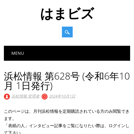
はまビズ
Main menu
Skip
MENU
to
content
浜松情報 第628号 (令和6年10
月 1日発行)
浜松情報 管理者
2024年10月1日
このページは、月刊浜松情報を定期購読されている方のみ閲覧でき
ます。
「表紙の人」インタビュー記事をご覧になりたい際は、ログインし
て下さい。