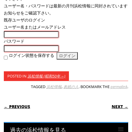
ユーザー名・パスワードは最新の月刊浜松情報に同封されています
お知らせをご確認下さい。
既存ユーザのログイン
ユーザー名またはメールアドレス
パスワード
ログイン状態を保存する
POSTED IN
浜松情報 (昭和50年～)
TAGGED
浜松情報
,
表紙の人
. BOOKMARK THE
permalink
.
POST NAVIGATION
← PREVIOUS
NEXT →
過去の浜松情報を見る