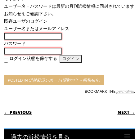
ユーザー名・パスワードは最新の月刊浜松情報に同封されています
お知らせをご確認下さい。
既存ユーザのログイン
ユーザー名またはメールアドレス
パスワード
ログイン状態を保存する
POSTED IN
浜松経済レポート(昭和44年～昭和48年)
BOOKMARK THE
permalink
.
POST NAVIGATION
← PREVIOUS
NEXT →
過去の浜松情報を見る