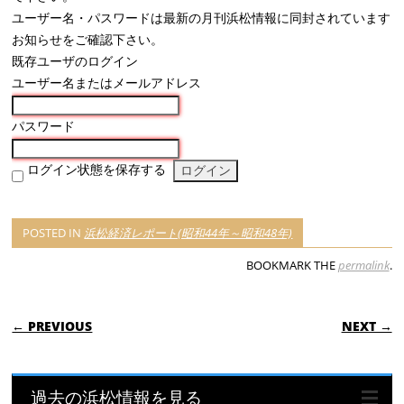
ユーザー名・パスワードは最新の月刊浜松情報に同封されています
お知らせをご確認下さい。
既存ユーザのログイン
ユーザー名またはメールアドレス
パスワード
ログイン状態を保存する
POSTED IN
浜松経済レポート(昭和44年～昭和48年)
BOOKMARK THE
permalink
.
POST NAVIGATION
← PREVIOUS
NEXT →
過去の浜松情報を見る