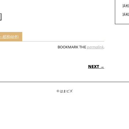
見
浜松
る
浜松
昭和48年)
BOOKMARK THE
permalink
.
ON
NEXT →
© はまビズ