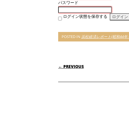
パスワード
ログイン状態を保存する
POSTED IN
浜松経済レポート(昭和44年～
POST NAVIGATI
← PREVIOUS