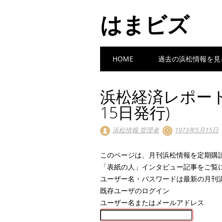
はまビズ
Main menu
Skip
HOME
過去の浜松情報を見
to
content
浜松経済レポート 
15日発行)
浜松情報 管理者
1973年5月15日
このページは、月刊浜松情報を定期購
「表紙の人」インタビュー記事をご覧
ユーザー名・パスワードは最新の月刊
既存ユーザのログイン
ユーザー名またはメールアドレス