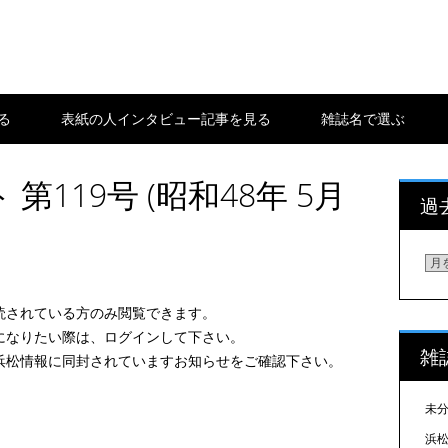
る
表紙の人インタビュー記事を見る
雑誌名で選ぶ
第119号 (昭和48年 5月
過
過
去
の
読されている方のみ閲覧できます。
浜
になりたい際は、ログインして下さい。
雑
松
浜松情報に同封されていますお知らせをご確認下さい。
情
報
未
を
浜松