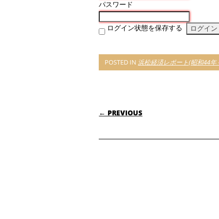
パスワード
ログイン状態を保存する
POSTED IN
浜松経済レポート(昭和44年～
POST NAVIGATI
← PREVIOUS