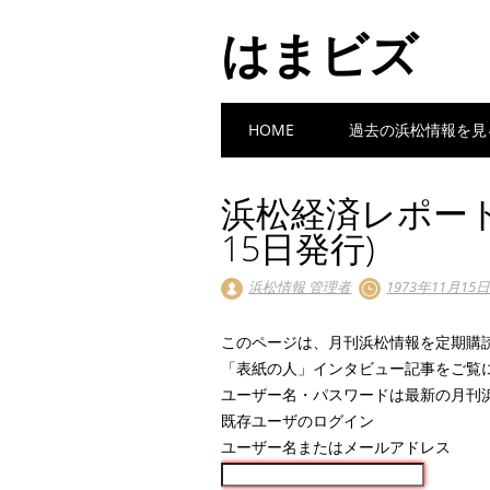
はまビズ
Main menu
Skip
HOME
過去の浜松情報を見
to
content
浜松経済レポート 
15日発行)
浜松情報 管理者
1973年11月15
このページは、月刊浜松情報を定期購
「表紙の人」インタビュー記事をご覧
ユーザー名・パスワードは最新の月刊
既存ユーザのログイン
ユーザー名またはメールアドレス