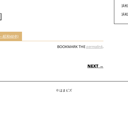
見
浜松
る
浜松
昭和48年)
BOOKMARK THE
permalink
.
ON
NEXT →
© はまビズ