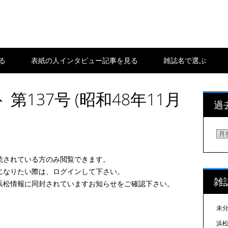
る
表紙の人インタビュー記事を見る
雑誌名で選ぶ
第137号 (昭和48年11月
過
日
過
去
の
読されている方のみ閲覧できます。
浜
になりたい際は、ログインして下さい。
雑
松
浜松情報に同封されていますお知らせをご確認下さい。
情
報
未
を
浜松