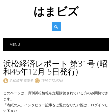
はまビズ
Main menu
Skip
MENU
to
content
浜松経済レポート 第31号 (昭
和45年12月 5日発行)
浜松情報 管理者
1970年12月5日
このページは、月刊浜松情報を定期購読されている方のみ閲覧でき
ます。
「表紙の人」インタビュー記事をご覧になりたい際は、ログインし
て下さい。