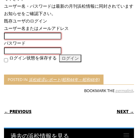
ユーザー名・パスワードは最新の月刊浜松情報に同封されています
お知らせをご確認下さい。
既存ユーザのログイン
ユーザー名またはメールアドレス
パスワード
ログイン状態を保存する
POSTED IN
浜松経済レポート(昭和44年～昭和48年)
BOOKMARK THE
permalink
.
POST NAVIGATION
← PREVIOUS
NEXT →
過去の浜松情報を見る