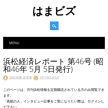
はまビズ
Main menu
Skip
MENU
to
content
浜松経済レポート 第46号 (昭
和46年 5月 5日発行)
浜松情報 管理者
1971年5月5日
このページは、月刊浜松情報を定期購読されている方のみ閲覧でき
ます。
「表紙の人」インタビュー記事をご覧になりたい際は、ログインし
て下さい。