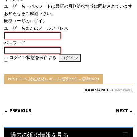
ユーザー名・パスワードは最新の月刊浜松情報に同封されています
お知らせをご確認下さい。
既存ユーザのログイン
ユーザー名またはメールアドレス
パスワード
ログイン状態を保存する
POSTED IN
浜松経済レポート(昭和44年～昭和48年)
BOOKMARK THE
permalink
.
POST NAVIGATION
← PREVIOUS
NEXT →
過去の浜松情報を見る