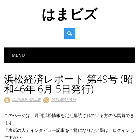
はまビズ
Main menu
Skip
MENU
to
content
浜松経済レポート 第49号 (昭
和46年 6月 5日発行)
浜松情報 管理者
1971年6月5日
このページは、月刊浜松情報を定期購読されている方のみ閲覧でき
ます。
「表紙の人」インタビュー記事をご覧になりたい際は、ログインし
て下さい。