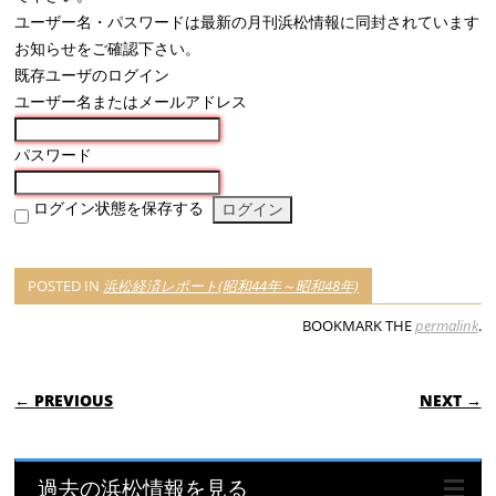
ユーザー名・パスワードは最新の月刊浜松情報に同封されています
お知らせをご確認下さい。
既存ユーザのログイン
ユーザー名またはメールアドレス
パスワード
ログイン状態を保存する
POSTED IN
浜松経済レポート(昭和44年～昭和48年)
BOOKMARK THE
permalink
.
POST NAVIGATION
← PREVIOUS
NEXT →
過去の浜松情報を見る