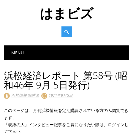
はまビズ
Main menu
Skip
MENU
to
content
浜松経済レポート 第58号 (昭
和46年 9月 5日発行)
浜松情報 管理者
1971年9月5日
このページは、月刊浜松情報を定期購読されている方のみ閲覧でき
ます。
「表紙の人」インタビュー記事をご覧になりたい際は、ログインし
て下さい。