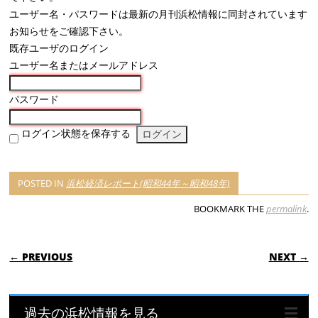
ユーザー名・パスワードは最新の月刊浜松情報に同封されています
お知らせをご確認下さい。
既存ユーザのログイン
ユーザー名またはメールアドレス
パスワード
ログイン状態を保存する
POSTED IN
浜松経済レポート(昭和44年～昭和48年)
BOOKMARK THE
permalink
.
POST NAVIGATION
← PREVIOUS
NEXT →
過去の浜松情報を見る