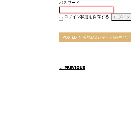
パスワード
ログイン状態を保存する
POSTED IN
浜松経済レポート(昭和44年～
POST NAVIGATI
← PREVIOUS