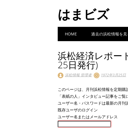
はまビズ
Main menu
Skip
HOME
過去の浜松情報を見
to
content
浜松経済レポート 
25日発行)
浜松情報 管理者
1972年3月25日
このページは、月刊浜松情報を定期購
「表紙の人」インタビュー記事をご覧
ユーザー名・パスワードは最新の月刊
既存ユーザのログイン
ユーザー名またはメールアドレス