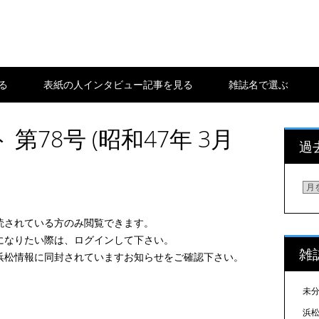
る
表紙の人インタビュー記事を見る
雑誌名で選ぶ
第78号 (昭和47年 3月
過
過
去
の
読されている方のみ閲覧できます。
浜
になりたい際は、ログインして下さい。
雑
松
浜松情報に同封されていますお知らせをご確認下さい。
情
報
未
を
浜松