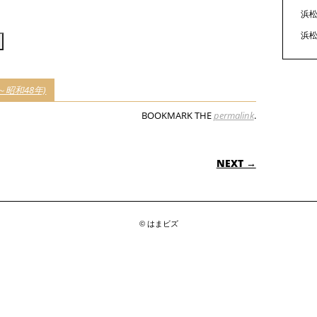
見
浜松
る
浜松
昭和48年)
BOOKMARK THE
permalink
.
ON
NEXT →
© はまビズ